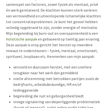
samenspel van factoren, zowel fysiek als mentaal, privé
én werk gerelateerd. De klachten kunnen sterk variëren:
van vermoeidheid en uiteenlopende lichamelijke klachten
tot concentratieproblemen. Je kunt het gevoel hebben
volledig opgebrand te zijn, zonder energie of motivatie.
Mijn begeleiding bij burn-out en overspannenheid is een
holistische aanpak
en gebaseerd op twintig jaar ervaring.
Deze aanpak is erop gericht het herstel op meerdere
niveaus te ondersteunen – fysiek, mentaal, emotioneel,
spiritueel, loopbaan etc. Kenmerken van mijn aanpak:
versneld en duurzaam herstel, met een snellere
terugkeer naar het werk dan gemiddeld
snelle afstemming met betrokken partijen zoals de
bedrijfsarts, arbeidsdeskundige, HR en/of
leidinggevende
begeleiding die rust en geborgenheid biedt
vroege signalering van dieperliggende problematiek
(fysiek of mentaal), zodat indien nodig tijdig kan